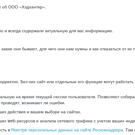
ет об ООО «Хэдхантер».
но и всегда содержали актуальную для вас информацию.
акие они бывают, для чего они нам нужны и как отказаться от их 
рректно. Без них сайт или отдельные его функции могут работат
альную на время текущей сессии пользователя. Позволяют собира
 проводят, возникают ли ошибки.
их действия и вашем выборе на сайтах.
х web-ресурсов и анализа сетевого трафика с учетом ваших инд
есть в
Реестре персональных данных на сайте Роскомнадзора
. Там