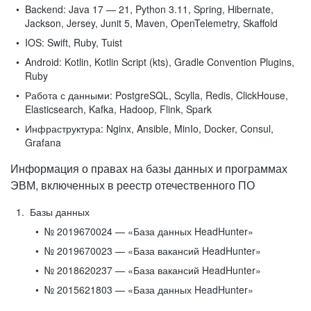
Backend:
Java 17 — 21, Python 3.11, Spring, Hibernate,
Jackson, Jersey, Junit 5, Maven, OpenTelemetry, Skaffold
IOS:
Swift, Ruby, Tuist
Android:
Kotlin, Kotlin Script (kts), Gradle Convention Plugins,
Ruby
Работа с данными:
PostgreSQL, Scylla, Redis, ClickHouse,
Elasticsearch, Kafka, Hadoop, Flink, Spark
Инфраструктура:
Nginx, Ansible, MinIo, Docker, Consul,
Grafana
Информация о правах на базы данных и программах
ЭВМ, включенных в реестр отечественного ПО
Базы данных
№ 2019670024 — «База данных HeadHunter»
№ 2019670023 — «База вакансий HeadHunter»
№ 2018620237 — «База вакансий HeadHunter»
№ 2015621803 — «База данных HeadHunter»