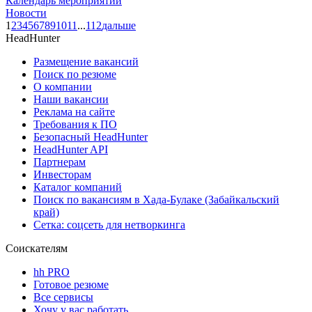
Календарь мероприятий
Новости
1
2
3
4
5
6
7
8
9
10
11
...
112
дальше
HeadHunter
Размещение вакансий
Поиск по резюме
О компании
Наши вакансии
Реклама на сайте
Требования к ПО
Безопасный HeadHunter
HeadHunter API
Партнерам
Инвесторам
Каталог компаний
Поиск по вакансиям в Хада-Булаке (Забайкальский
край)
Сетка: соцсеть для нетворкинга
Соискателям
hh PRO
Готовое резюме
Все сервисы
Хочу у вас работать