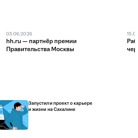
03.06.2026
15.0
hh.ru — партнёр премии
Раб
Правительства Москвы
чер
Запустили проект о карьере
и жизни на Сахалине