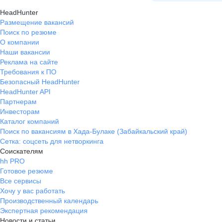
хорошо, а полученные навыки
HeadHunter
обязательно пригодятся в
Размещение вакансий
дальнейшем. Работа подойдёт тем,
Поиск по резюме
кто хочет развиваться в сфере
О компании
продаж, готов активно работать и
Наши вакансии
учиться новому. Для меня это был
Реклама на сайте
важный этап, который помог
Требования к ПО
приобрести уверенность и
Безопасный HeadHunter
профессиональный опыт. Со
HeadHunter API
временем я приняла решение
Партнерам
попробовать себя в другом
Инвесторам
Каталог компаний
направлении, поэтому сменила
Поиск по вакансиям в Хада-Булаке (Забайкальский край)
место работы. Благодарна
Сетка: соцсеть для нетворкинга
компании за полученный опыт и
Соискателям
желаю дальнейшего развития.
hh PRO
Готовое резюме
Все сервисы
Хочу у вас работать
Производственный календарь
Экспертная рекомендация
Новости и статьи